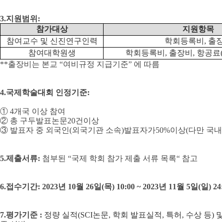
3.
지원범위
:
참가대상
지원항목
참여교수 및 신진연구인력
학회등록비
,
출
참여대학원생
학회등록비
,
출장비
,
항공료
**
출장비는 본교
“
여비규정 지급기준
”
에 따름
4.
국제학술대회 인정기준
:
①
4
개국 이상 참여
②
총 구두발표논문
20
건이상
③
발표자 중 외국인
(
외국기관 소속
)
발표자가
50%
이상
(
다만 국내
5.
제출서류
:
첨부된
“
국제 학회 참가 제출 서류 목록
“
참고
6.
접수기간
: 2023
년
10
월
26
일
(
목
) 10:00 ~ 2023
년
11
월
5
일
(
일
) 24
7.
평가기준
:
정량 실적
(SCI
논문
,
학회 발표실적
,
특허
,
수상 등
)