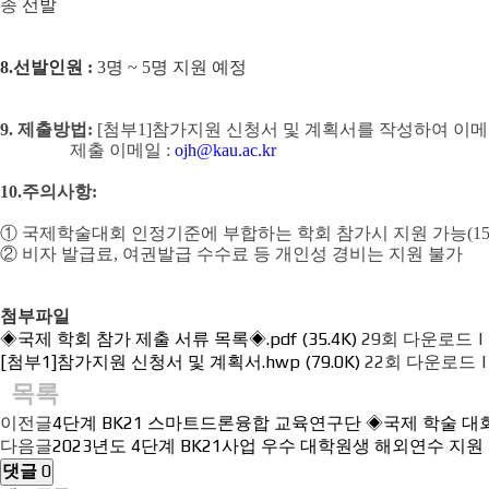
종
선발
8.
선발인원
:
3명 ~ 5명
지원 예정
9.
제출방법
:
[첨부1]참가지원 신청서 및 계획서를 작성하여
이메
제출 이메일 :
ojh@kau.ac.kr
10.
주의사항
:
①
국제학술대회 인정기준에 부합하는 학회 참가시 지원 가능
(1
②
비자 발급료
,
여권발급 수수료 등 개인성 경비는 지원 불가
첨부파일
◈국제 학회 참가 제출 서류 목록◈.pdf (35.4K)
29회 다운로드 | DA
[첨부1]참가지원 신청서 및 계획서.hwp (79.0K)
22회 다운로드 | DA
목록
이전글
4단계 BK21 스마트드론융합 교육연구단 ◈국제 학술 대
다음글
2023년도 4단계 BK21사업 우수 대학원생 해외연수 지원 공
댓글
0