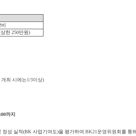
장비
(
상한
250
만원
)
 개최 시에는
1/3
이상
)
:00
까지
및 정성 실적
(BK
사업기여도
)
을 평가하여
BK21
운영위원회를 통해