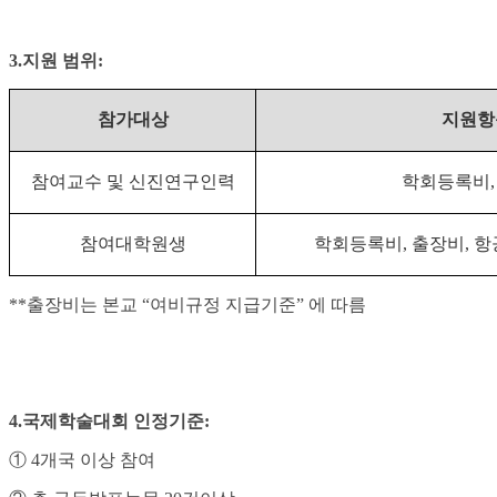
3.
지원 범위
:
참가대상
지원항
참여교수 및 신진연구인력
학회등록비
참여대학원생
학회등록비
,
출장비
,
항
**
출장비는 본교
“
여비규정 지급기준
”
에 따름
4.
국제학술대회 인정기준
:
①
4
개국 이상 참여