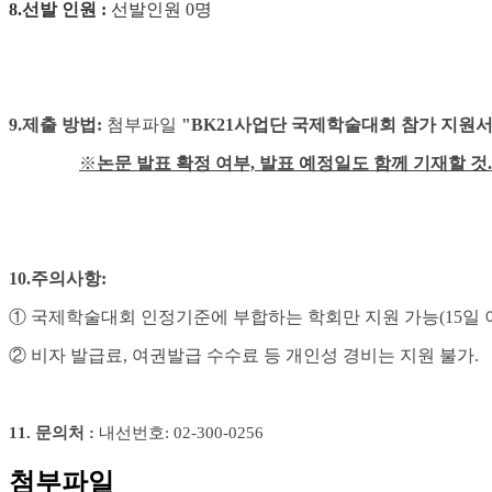
8.
선발 인원
:
선발인원 0
명
9.
제출 방법
:
첨부파일
"BK21사업단 국제학술대회 참가 지원서
※
논문 발표 확정 여부, 발표 예정일도 함께 기재할 것.
10.
주의사항
:
①
국제학술대회 인정기준에 부합하는 학회만 지원 가능
(15
일 
②
비자 발급료
,
여권발급 수수료 등 개인성 경비는 지원 불가.
11. 문의처 :
내선번호
: 02-300-0256
첨부파일