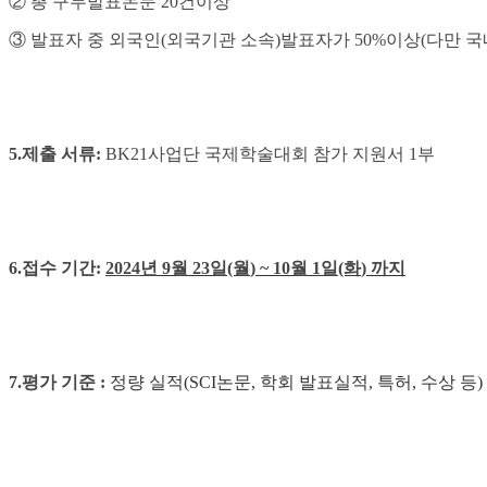
②
총 구두발표논문
20
건이상
③
발표자 중 외국인
(
외국기관 소속
)
발표자가
50%
이상
(
다만 국
5.
제출 서류
:
BK21사업단 국제학술대회 참가 지원서 1부
6.
접수 기간
:
2024
년 9
월 23
일
(월
)
~ 10
월 1
일
(화
) 까지
7.
평가 기준
:
정량 실적
(SCI
논문
,
학회 발표실적
,
특허
,
수상 등
)