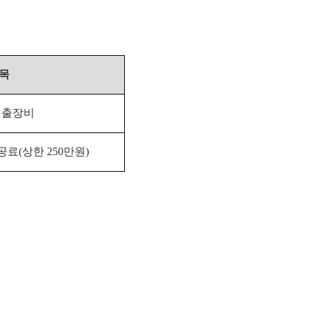
목
,
출장비
공료
(
상한
250
만원
)