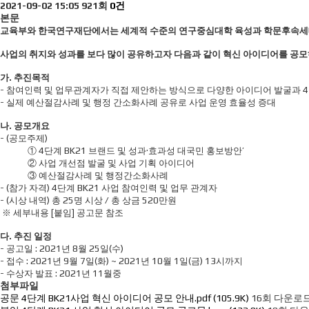
2021-09-02 15:05
921회
0건
본문
교육부와 한국연구재단에서는 세계적 수준의 연구중심대학 육성과 학문후속세대 
사업의 취지와 성과를 보다 많이 공유하고자 다음과 같이 혁신 아이디어를 공모
가. 추진목적
- 참여인력 및 업무관계자가 직접 제안하는 방식으로 다양한 아이디어 발굴과 4단
- 실제 예산절감사례 및 행정 간소화사례 공유로 사업 운영 효율성 증대
나. 공모개요
- (공모주제)
① 4단계 BK21 브랜드 및 성과·효과성 대국민 홍보방안’
② 사업 개선점 발굴 및 사업 기획 아이디어
③ 예산절감사례 및 행정간소화사례
- (참가 자격) 4단계 BK21 사업 참여인력 및 업무 관계자
- (시상 내역) 총 25명 시상 / 총 상금 520만원
※ 세부내용 [붙임] 공고문 참조
다. 추진 일정
- 공고일 : 2021년 8월 25일(수)
- 접수 : 2021년 9월 7일(화) ~ 2021년 10월 1일(금) 13시까지
- 수상자 발표 : 2021년 11월중
첨부파일
공문 4단계 BK21사업 혁신 아이디어 공모 안내.pdf (105.9K)
16회 다운로드 | 